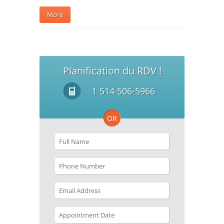
More
Planification du RDV !
1 514 506-5966
OR